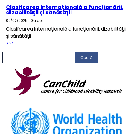
Clasifcarea internaţională a funcţionării,
dizabilităţii şi sănătăţii
02/02/2025
Guides
Clasifcarea internaţională a funcţionării, dizabilităţii
şi sănătăţii
>>>
C
Caută
a
u
t
ă