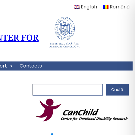
English
Română
NTER FOR
ort
Contacts
C
Caută
a
u
t
ă