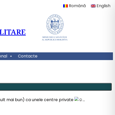
Română
English
LITARE
onal
Contacte
u mult mai bun) ca unele centre private
…