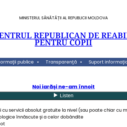
MINISTERUL SĂNĂTĂȚII AL REPUBLICII MOLDOVA
CENTRUL REPUBLICAN DE REABI
PENTRU COPII
formații publice
Transparență
Suport informați
Noi iarăși ne-am înnoit
i cu servicii absolut gratuite la nivel (sau poate chiar c
rologice înnăscute și a celor dobândite
bot