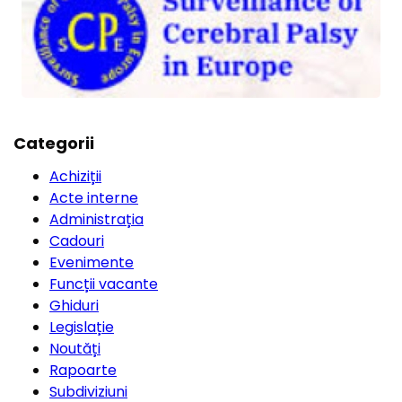
Categorii
Achiziții
Acte interne
Administrația
Cadouri
Evenimente
Funcții vacante
Ghiduri
Legislație
Noutăți
Rapoarte
Subdiviziuni