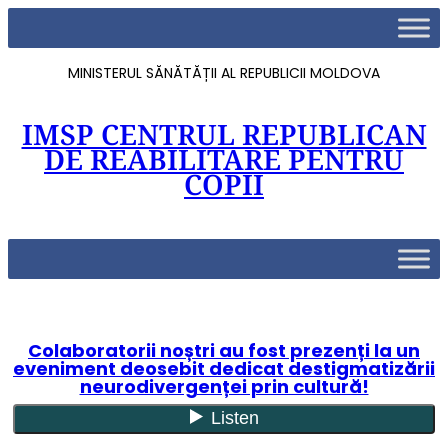
MINISTERUL SĂNĂTĂȚII AL REPUBLICII MOLDOVA
IMSP CENTRUL REPUBLICAN
DE REABILITARE PENTRU
COPII
Colaboratorii noștri au fost prezenți la un
eveniment deosebit dedicat destigmatizării
neurodivergenței prin cultură!