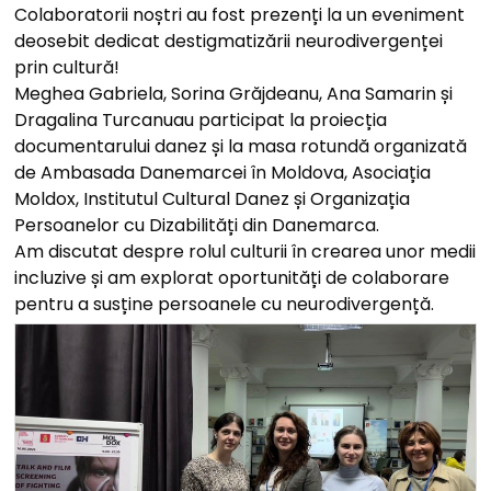
Colaboratorii noștri au fost prezenți la un eveniment
deosebit dedicat destigmatizării neurodivergenței
prin cultură!
Meghea Gabriela, Sorina Grăjdeanu, Ana Samarin și
Dragalina Turcanuau participat la proiecția
documentarului danez și la masa rotundă organizată
de Ambasada Danemarcei în Moldova, Asociația
Moldox, Institutul Cultural Danez și Organizația
Persoanelor cu Dizabilități din Danemarca.
Am discutat despre rolul culturii în crearea unor medii
incluzive și am explorat oportunități de colaborare
pentru a susține persoanele cu neurodivergență.