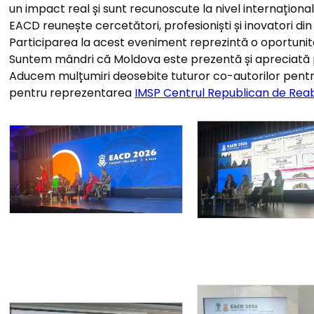
un impact real și sunt recunoscute la nivel internațional
EACD reunește cercetători, profesioniști și inovatori din î
Participarea la acest eveniment reprezintă o oportunit
Suntem mândri că Moldova este prezentă și apreciată pe 
Aducem mulțumiri deosebite tuturor co-autorilor pentru
pentru reprezentarea
IMSP Centrul Republican de Reabi