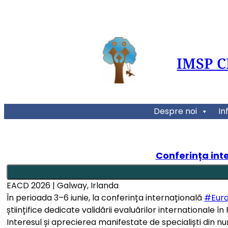
IMSP 
Despre noi
In
Conferința int
EACD 2026 | Galway, Irlanda
În perioada 3–6 iunie, la conferința internațională
#Euro
științifice dedicate validării evaluărilor internationale în RM
Interesul și aprecierea manifestate de specialiști din n