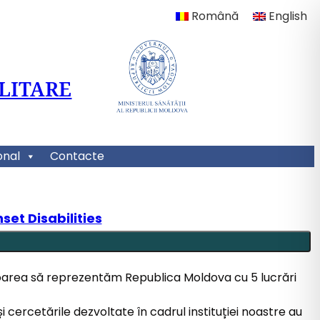
Română
English
LITARE
onal
Contacte
et Disabilities
oarea să reprezentăm Republica Moldova cu 5 lucrări
 cercetările dezvoltate în cadrul instituției noastre au