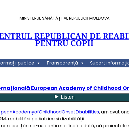
MINISTERUL SĂNĂTĂȚII AL REPUBLICII MOLDOVA
CENTRUL REPUBLICAN DE REABI
PENTRU COPII
formații publice
Transparență
Suport informați
ernațională European Academy of Childhood Ons
peanAcademyofChildhoodOnsetDisabilities
, am avut on
, reabilitării pediatrice și dizabilității.
umeroase țări ne-au confirmat încă o dată, că proiectele și