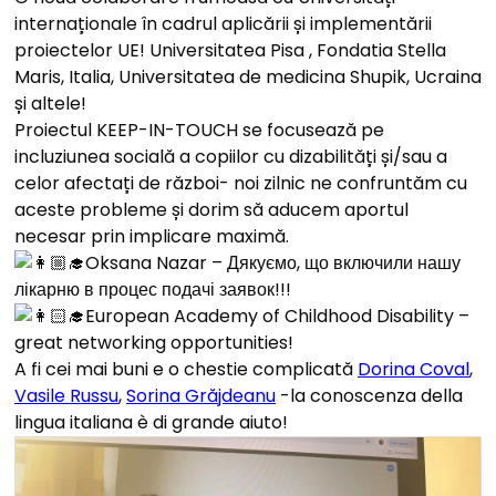
internaționale în cadrul aplicării și implementării
proiectelor UE! Universitatea Pisa , Fondatia Stella
Maris, Italia, Universitatea de medicina Shupik, Ucraina
și altele!
Proiectul KEEP-IN-TOUCH se focusează pe
incluziunea socială a copiilor cu dizabilități și/sau a
celor afectați de război- noi zilnic ne confruntăm cu
aceste probleme și dorim să aducem aportul
necesar prin implicare maximă.
Oksana Nazar – Дякуємо, що включили нашу
лікарню в процес подачі заявок!!!
European Academy of Childhood Disability –
great networking opportunities!
A fi cei mai buni e o chestie complicată
Dorina Coval
,
Vasile Russu
,
Sorina Grăjdeanu
-la conoscenza della
lingua italiana è di grande aiuto!