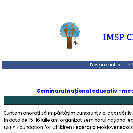
IMSP 
Despre noi
In
Seminarul național educativ -met
Suntem onorați să împărtășim cunoștințele, abordările 
În data de 15-16 iulie am organizat seminarul național 
UEFA Foundation for Children Federația Moldovenească de