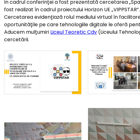
În cadrul conferinței a fost prezentată cercetarea „Spaț
fost realizat în cadrul proiectului Horizon UE „VIPPSTAR”.
Cercetarea evidențiază rolul mediului virtual în facilita
oportunitățile pe care tehnologiile digitale le oferă pen
Aducem mulțumiri
Liceul Teoretic Cdv
(Liceului Tehnolo
cercetării.