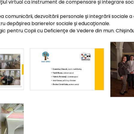
iul virtual ca instrument de compensare și integrare socia
rea comunicării, dezvoltării personale și integrării sociale
tru depășirea barierelor sociale și educaționale.
gic pentru Copii cu Deficiențe de Vedere din mun. Chișină