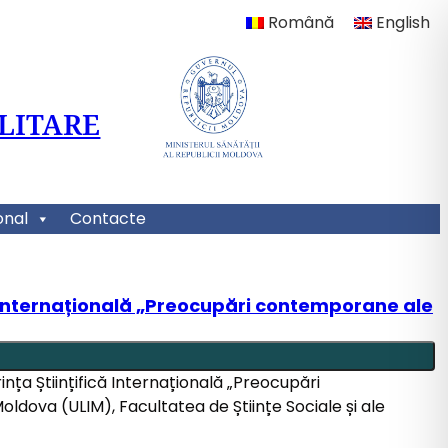
Română
English
LITARE
onal
Contacte
că Internațională „Preocupări contemporane ale
ința Științifică Internațională „Preocupări
ldova (ULIM), Facultatea de Științe Sociale și ale