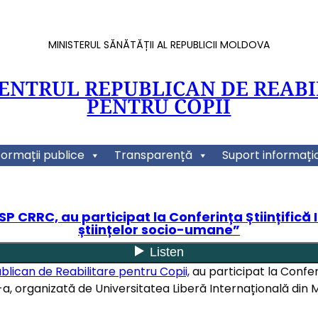
MINISTERUL SĂNĂTĂȚII AL REPUBLICII MOLDOVA
CENTRUL REPUBLICAN DE REABI
PENTRU COPII
formații publice
Transparență
Suport informați
IMSP CRRC, au participat la Conferința Științifi
științelor socio-umane”
blican de Reabilitare pentru Copii,
au participat la Confer
, organizată de Universitatea Liberă Internațională din Mo