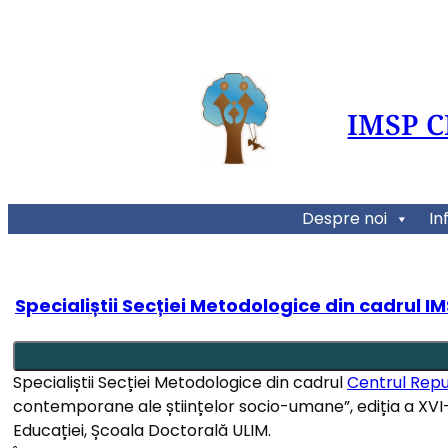
IMSP 
Despre noi
In
Specialiștii Secției Metodologice din cadrul 
Specialiștii Secției Metodologice din cadrul
Centrul Repu
contemporane ale științelor socio-umane”, ediția a XVI-a
Educației, Școala Doctorală ULIM.