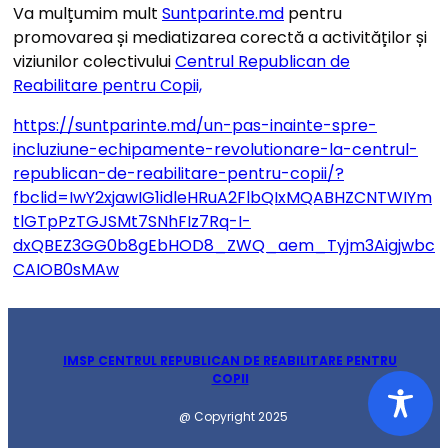
Va mulțumim mult
Suntparinte.md
pentru
promovarea și mediatizarea corectă a activităților și
viziunilor colectivului
Centrul Republican de
Reabilitare pentru Copii,
https://suntparinte.md/un-pas-inainte-spre-
incluziune-echipamente-revolutionare-la-centrul-
republican-de-reabilitare-pentru-copii/?
fbclid=IwY2xjawIG1idleHRuA2FlbQIxMQABHZCNTWIYm
tlGTpPzTGJSMt7SNhFIz7Rq-I-
dxQBEZ3GG0b8gEbHOD8_ZWQ_aem_Tyjm3Aigjwbc
CAIOB0sMAw
IMSP CENTRUL REPUBLICAN DE REABILITARE PENTRU
COPII
@ Copyright 2025